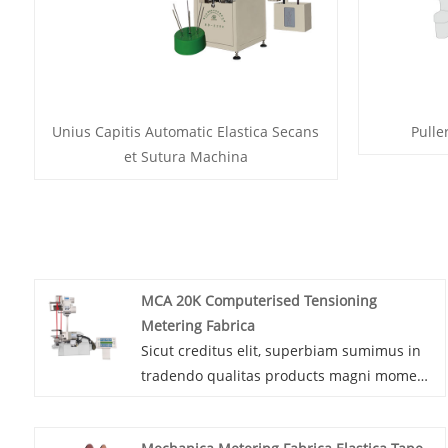
Unius Capitis Automatic Elastica Secans
Pulle
et Sutura Machina
MCA 20K Computerised Tensioning
Metering Fabrica
Sicut creditus elit, superbiam sumimus in
tradendo qualitas products magni momenti
necessitatibus nostris clientibus
occurrentibus. Facilitas nostra fabricandi