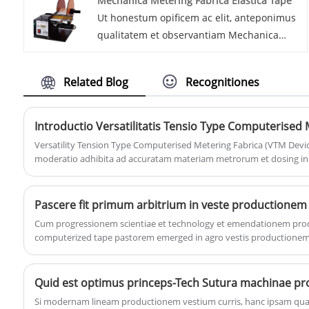
Mechanica Metering Fabrica Elastica Tape
technologias provectas utetur et processus
Ut honestum opificem ac elit, anteponimus
qualitates moderantiae stricte sequitur ut
qualitatem et observantiam Mechanica
firmitatem ac firmitatem MCA 20K
Metering Fabrica pro Tape elastica. HD
Computerised tensio Metering Fabrica
machinis severiores tentationes subeunt ut
curet. Cum nostro studio innovationis et
Related Blog
Recognitiones
accurationem ac firmitatem in tape elasticis
satisfactionis emptoris, studemus
metering. Etiam technica subsidia et
solutiones incisurae praebere, quae augent
operas emptores comprehensivos
fructibus et efficientiam variis industriis.
Introductio Versatilitatis Tensio Type Computerised 
praebemus ut vos in optimizing usu
Elige MCA 20K Computerised tensio
Versatility Tension Type Computerised Metering Fabrica (VTM Device
machinis nostris adiuvent.
Metering Fabrica pro certa intentione
moderatio adhibita ad accuratam materiam metrorum et dosing in t
processui globoso, processus cibi et aliis industriis fabricandis. H
temperantiae et productionis productionis
mensurandum materias pulverulentas, granulares vel liquidas, ut 
melioris.
additivorum, unguentorum, catalystarum, agentium purgantium, e
Cum progressionem scientiae et technology et emendationem pro
computerized tape pastorem emerged in agro vestis productionem e
multis vestimentum societates.
Si modernam lineam productionem vestium curris, hanc ipsam quae