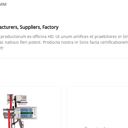
0MM
urers, Suppliers, Factory
uctorum ex officina HD. Ut unum artifices et praebitores in Si
vus fieri potest. Producta nostra in Sinis facta certificationem 
t!