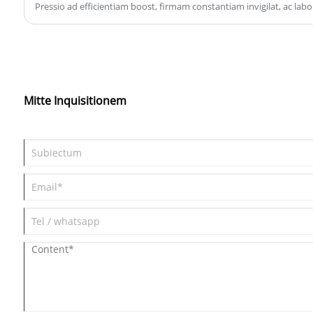
Pressio ad efficientiam boost, firmam constantiam invigilat, ac lab
reducere. Id est ubi collocans in dextera High Tech Automated Sewin
Mitte Inquisitionem