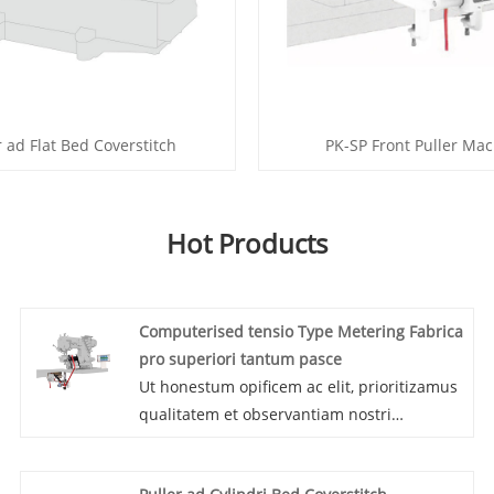
r ad Flat Bed Coverstitch
PK-SP Front Puller Ma
Hot Products
Computerised tensio Type Metering Fabrica
pro superiori tantum pasce
Ut honestum opificem ac elit, prioritizamus
qualitatem et observantiam nostri
Computerised Tension Type Metering
Fabrica pro Superiore Feedo Only.HD