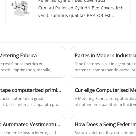
Puller ad Cylindri Bed Coverstitch
cogitationes duram probationem subeunt
Cum ad Puller ad Cylindri Bed Coverstitch
ut accurationem et fidem in tensione
venit, summus qualitas RAPTOR est
dicionis obtineat. Etiam technicam
essentialis ut lenis et efficax tractatio
sustentationem et institutionem
fabricae in sutura processu. Sicut
comprehensivam praebemus, ut vobis
supplementum in industria textili, officinas
subveniat in optimizing usu artificii pro
certas reperiens ad fontem hae speciales
specifica sutura requisita.
pullos crucialorum est.
Metering Fabrica
Partes in Modern Industri
) est fabrica metrica et
Tape Pastores, sicut in agentibus 
extili, imprimendo, metallo,
materiae, comprehendo carbo, ore,
oc instrumentum adhiberi potest ad
premium rudis materiae et incorp
polymerorum, tincturarum,
cursus bene structuram consilium l
tc.
operational perficientur, low struc
Pascere fit primum arbitrium in veste productionem tape computerized primi, significantly meliorem efficientiam et species
Cur elige Computerised Me
consummatio et longa vita. Haec f
ductio automation gradu,
A Metering Fabrica computatrale
industries, occurrens diversis nec
t facti sunt malle apparatu pro
et notandam quantitatem fluidi vel
dispensandis. Dissimile systemata
moderatio integrat, sensoriis sum
accurata et iterabilis eventus pro
Quid est optimus princeps-Tech Sutura machinae pro Automated Vestimentum vestibulum
How Does a Seing Feder Im
stionem te ipsum interrogasti.
Sutura satietas critica est compon