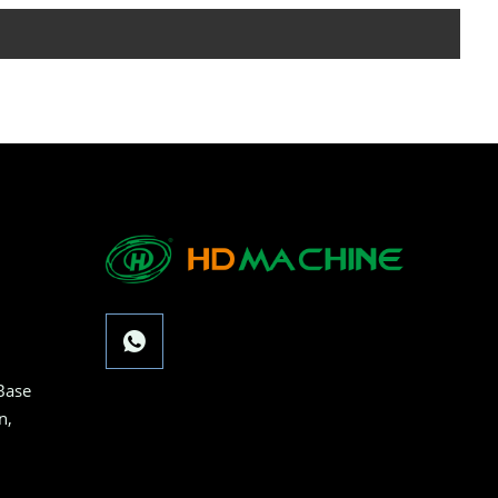
Base
n,