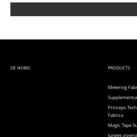
DE NOBIS
PRODUCTS
Metering Fab
Supplementum
Princeps Tec
Fabrica
Magic Tape Su
Iunges viverr