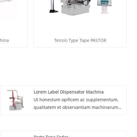
china
Tensio Type Tape PASTOR
Lorem Label Dispensator Machina
Ut honestum opificem ac supplementum,
qualitatem et observantiam machinarum
Automaticarum Label Dispensatoris nostri
prioritamus. Exstructae sunt cum firmis
componentibus et subtilitate machinationis