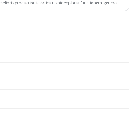
melioris productionis. Articulus hic explorat functionem, genera,
onem ad pascendos suendos, artifices adiuvantes provocationes ad