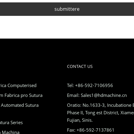
submittere
CONTACT US
rica Computerised
Tel: +86-592-7106956
 Fabrica pro Sutura
Email: Sales1@hdmachine.cn
h Automated Sutura
Oratio: No.1633-3, Incubatione 
Phase II, Tong est District, Xiame
Fujian, Sinis.
tura Series
Fax: +86-592-7137861
a Machina