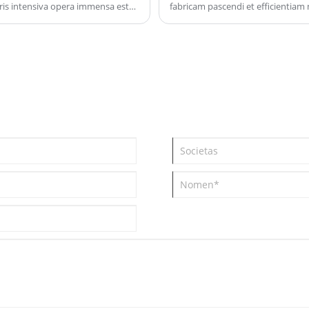
oris intensiva opera immensa est
fabricam pascendi et efficientiam 
g Fabrica ludi-mutator fit.
beneficia, et apicibus sustentati
productionem communem.