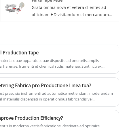
Parte Tape Feder
ad usum continuum sustinendum in
Grata omnia nova et vetera clientes ad
ambitibus industrialibus exigendis.
officinam HD visitandum et mercandum
Praebemus comprehensivam technicam
nos summus qualitas lateris taeniola
sustentationem, institutionem, et
pascens. Pro professionalis opificem, te
sustentationem muneris ut meliorem
producta gratuita pretia gratuita afferimus.
efficiendi et emptoris satisfactionem
Omnem cooperationem tecum
praestamus.
exspectamus ut opportunam et efficacem
al Production Tape
efficiens iter simul incipiamus.
materia, quae apparatu, quae disposito ad onerariis amplis
 harenae, frumenti et chemical rudis materiae. Sunt ficti ex
orate provectus consilium conceptus et productio technology,
enis operational perficientur, low structuram consilio, lenis
turam consilio, lenis perficientur humilis, humilis industria
tering Fabrica pro Productione Linea tua?
eatures facere tape pastores an specimen choice pro variis
 est praecisio instrumenti ad automatice metiendam, moderandam
essitatibus diversis productio environments.
 materialis dispensati in operationibus fabricandis vel
 manuale vel mechanica traditum, haec fabrica systemata digitali
mus praecisio, et programmatio logica programmabilis, stabilis,
curans.
prove Production Efficiency?
entis in moderna vestis fabricatione, destinata ad optimize