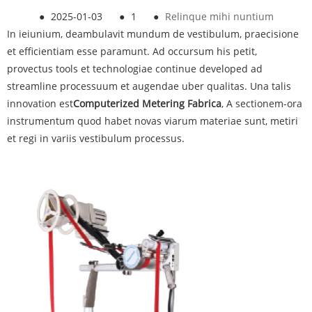
●
2025-01-03
●
1
●
Relinque mihi nuntium
In ieiunium, deambulavit mundum de vestibulum, praecisione
et efficientiam esse paramunt. Ad occursum his petit,
provectus tools et technologiae continue developed ad
streamline processuum et augendae uber qualitas. Una talis
innovation est
Computerized Metering Fabrica
, A sectionem-ora
instrumentum quod habet novas viarum materiae sunt, metiri
et regi in variis vestibulum processus.