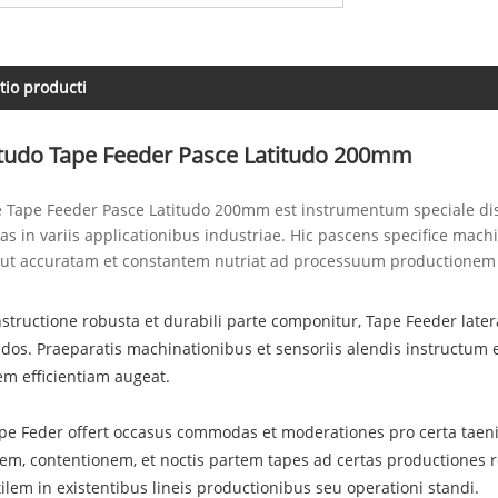
tio producti
itudo Tape Feeder Pasce Latitudo 200mm
 Tape Feeder Pasce Latitudo 200mm est instrumentum speciale disp
s in variis applicationibus industriae. Hic pascens specifice mach
ut accuratam et constantem nutriat ad processuum productionem
tructione robusta et durabili parte componitur, Tape Feeder latera
dos. Praeparatis machinationibus et sensoriis alendis instructum e
rem efficientiam augeat.
pe Feder offert occasus commodas et moderationes pro certa taeni
tem, contentionem, et noctis partem tapes ad certas productiones re
ilem in existentibus lineis productionibus seu operationi standi.