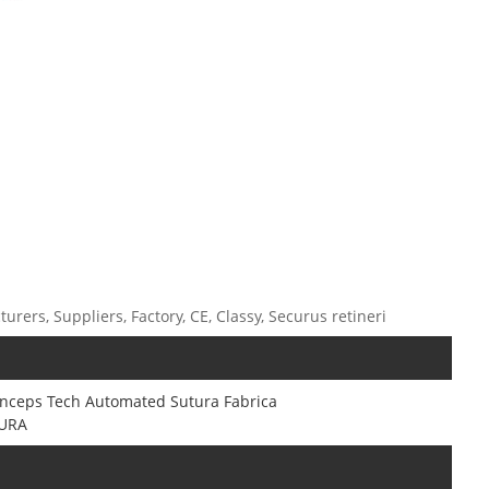
ers, Suppliers, Factory, CE, Classy, ​​Securus retineri
inceps Tech Automated Sutura Fabrica
URA