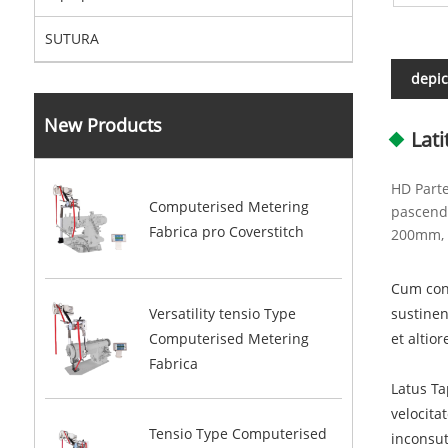
SUTURA
depic
New Products
Lat
HD Parte
Computerised Metering
pascenda
Fabrica pro Coverstitch
200mm, 
Cum cons
sustinen
Versatility tensio Type
et altio
Computerised Metering
Fabrica
Latus Ta
velocita
Tensio Type Computerised
inconsut