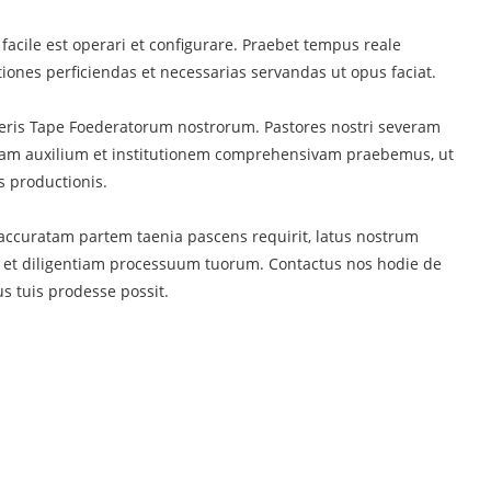
facile est operari et configurare. Praebet tempus reale
iones perficiendas et necessarias servandas ut opus faciat.
teris Tape Foederatorum nostrorum. Pastores nostri severam
icam auxilium et institutionem comprehensivam praebemus, ut
s productionis.
e accuratam partem taenia pascens requirit, latus nostrum
 et diligentiam processuum tuorum. Contactus nos hodie de
s tuis prodesse possit.