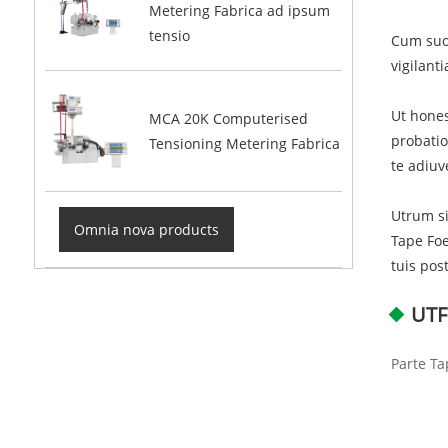
Metering Fabrica ad ipsum
tensio
Cum suo 
vigilant
Ut hones
MCA 20K Computerised
probatio
Tensioning Metering Fabrica
te adiuv
Utrum si
Omnia nova products
Tape Foe
tuis pos
UTF
Parte Ta