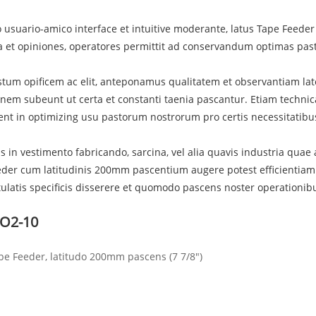
usuario-amico interface et intuitive moderante, latus Tape Feeder 
ia et opiniones, operatores permittit ad conservandum optimas past
tum opificem ac elit, anteponamus qualitatem et observantiam la
nem subeunt ut certa et constanti taenia pascantur. Etiam techn
ent in optimizing usu pastorum nostrorum pro certis necessitatibu
s in vestimento fabricando, sarcina, vel alia quavis industria qua
der cum latitudinis 200mm pascentium augere potest efficientiam
tulatis specificis disserere et quomodo pascens noster operationibu
O2-10
pe Feeder, latitudo 200mm pascens (7 7/8")