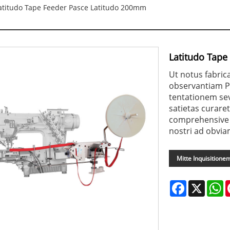
atitudo Tape Feeder Pasce Latitudo 200mm
Latitudo Tape
Ut notus fabric
observantiam P
tentationem sev
satietas curaret
comprehensive 
nostri ad obvia
Mitte Inquisitione
Facebook
X
W