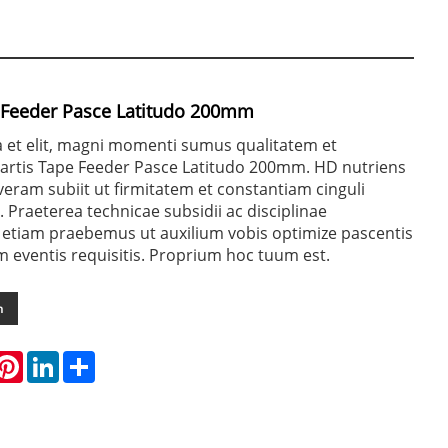
 Feeder Pasce Latitudo 200mm
a et elit, magni momenti sumus qualitatem et
artis Tape Feeder Pasce Latitudo 200mm. HD nutriens
eram subiit ut firmitatem et constantiam cinguli
. Praeterea technicae subsidii ac disciplinae
etiam praebemus ut auxilium vobis optimize pascentis
m eventis requisitis. Proprium hoc tuum est.
m
hatsApp
Pinterest
LinkedIn
Share