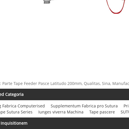
: Parte Tape Feeder Pasce Latitudo 200mm, Qualitas, Sina, Manufactur
ed Categoria
g Fabrica Computerised
Supplementum Fabrica pro Sutura
Pr
pe Sutura Series
Iunges viverra Machina
Tape pascere
SUT
 Inquisitionem