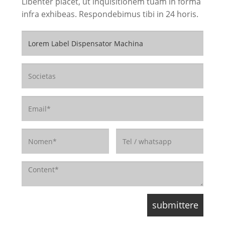
Libenter placet, ut inquisitionem tuam in forma
infra exhibeas. Respondebimus tibi in 24 horis.