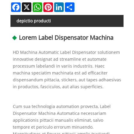
Facebook
X
WhatsApp
Pinterest
LinkedIn
Share
depictio producti
Lorem Label Dispensator Machina
HD Machina Automatic Label Dispensator solutionem
innovative designat ad streamline et automate
processum labelandi in variis industriis. Haec
machina speciatim machinata est ad efficaciter
dispensandum pittacia, stickers, aut tapes adhaesivas
in productos, fasciculos, aut alias superficies.
Cum sua technologia automation provecta, Label
Dispensator Machina Automatica necessariam
applicationis pittacii manualis eliminat, salvo
tempore et periculo errorum minuendo.
Magnitudines et figuras pittacii amplis tractandi