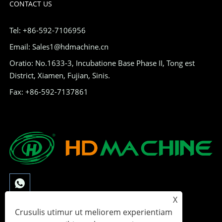
CONTACT US
Tel: +86-592-7106956
Email: Sales1@hdmachine.cn
Oratio: No.1633-3, Incubatione Base Phase II, Tong est
District, Xiamen, Fujian, Sinis.
Fax: +86-592-7137861
X
Crusulis utimur ut meliorem experientiam
Copyright © MMXXIII Xia homines HD Machina Co., Ltd - Digital