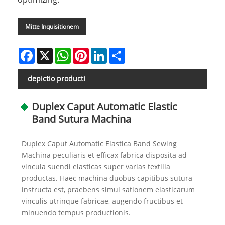
Mitte Inquisitionem
Facebook
X
WhatsApp
Pinterest
LinkedIn
Share
depictio producti
Duplex Caput Automatic Elastic
Band Sutura Machina
Duplex Caput Automatic Elastica Band Sewing
Machina peculiaris et efficax fabrica disposita ad
vincula suendi elasticas super varias textilia
productas. Haec machina duobus capitibus sutura
instructa est, praebens simul sationem elasticarum
vinculis utrinque fabricae, augendo fructibus et
minuendo tempus productionis.