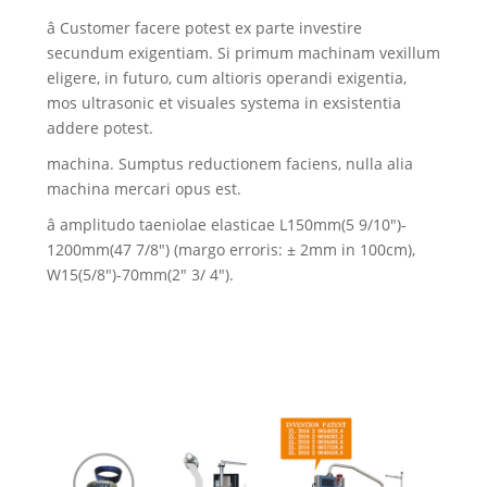
â Customer facere potest ex parte investire
secundum exigentiam. Si primum machinam vexillum
eligere, in futuro, cum altioris operandi exigentia,
mos ultrasonic et visuales systema in exsistentia
addere potest.
machina. Sumptus reductionem faciens, nulla alia
machina mercari opus est.
â amplitudo taeniolae elasticae L150mm(5 9/10")-
1200mm(47 7/8") (margo erroris: ± 2mm in 100cm),
W15(5/8")-70mm(2" 3/ 4").