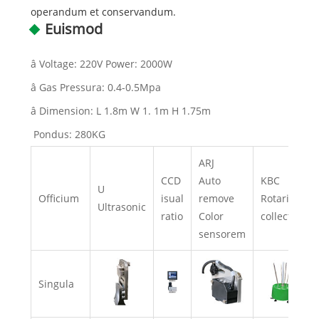
operandum et conservandum.
Euismod
â Voltage: 220V Power: 2000W
â Gas Pressura: 0.4-0.5Mpa
â Dimension: L 1.8m W 1. 1m H 1.75m
 Pondus: 280KG
ARJ
CCD
Auto
KBC
U
Officium
isual
remove
Rotarium
Ultrasonic
ratio
Color
collector
sensorem
Singula