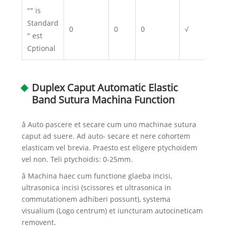
"" is
Standard
0
0
0
√
" est
Cptional
Duplex Caput Automatic Elastic
Band Sutura Machina Function
â Auto pascere et secare cum uno machinae sutura
caput ad suere. Ad auto- secare et nere cohortem
elasticam vel brevia. Praesto est eligere ptychoidem
vel non. Teli ptychoidis: 0-25mm.
â Machina haec cum functione glaeba incisi,
ultrasonica incisi (scissores et ultrasonica in
commutationem adhiberi possunt), systema
visualium (Logo centrum) et iuncturam autocineticam
removent.